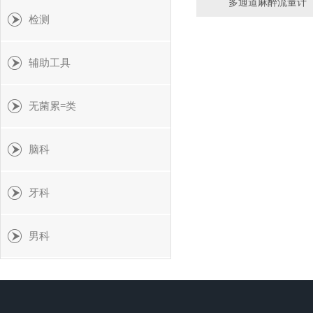
多通道麻醉流量计
检测
辅助工具
无菌累=类
脑科
牙科
男科