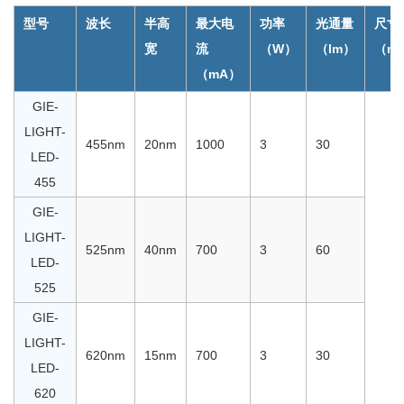
型号
波长
半高
最大电
功率
光通量
尺寸
宽
流
（W）
（lm）
（m
（mA）
GIE-
LIGHT-
455nm
20nm
1000
3
30
LED-
455
GIE-
LIGHT-
525nm
40nm
700
3
60
LED-
525
GIE-
LIGHT-
620nm
15nm
700
3
30
LED-
620