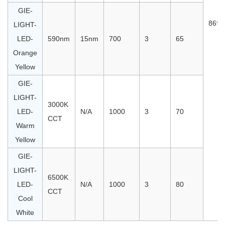
GIE-
86*8
LIGHT-
LED-
590nm
15nm
700
3
65
Orange
Yellow
GIE-
LIGHT-
3000K
LED-
N/A
1000
3
70
CCT
Warm
Yellow
GIE-
LIGHT-
6500K
LED-
N/A
1000
3
80
CCT
Cool
White