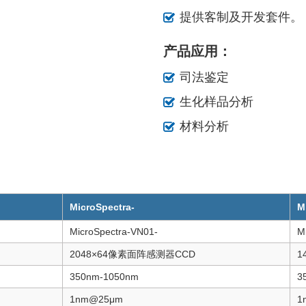
提供客制及开发套件。
产品应用：
司法鉴定
生化样品分析
材料分析
MicroSpectra-
M
MicroSpectra-VN01-
M
2048×64像素面阵感测器CCD
1
350nm-1050nm
3
1nm@25μm
1