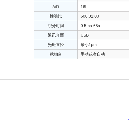
A/D
16bit
性噪比
600:01:00
积分时间
0.5ms-65s
通讯介面
USB
光斑直径
最小1μm
载物台
手动或者自动