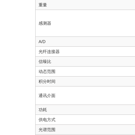
重量
感测器
A/D
光纤连接器
信噪比
动态范围
积分时间
通讯介面
功耗
供电方式
光谱范围