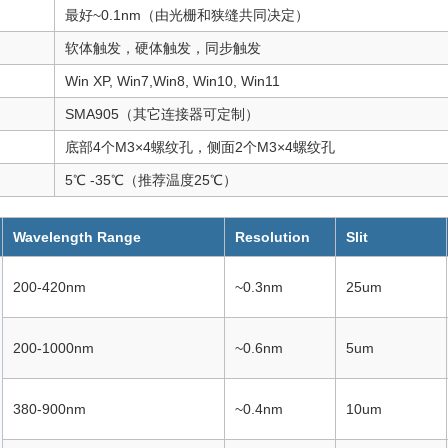
最好~0.1nm（由光栅和狭缝共同决定）
软体触发，硬体触发，同步触发
Win XP, Win7,Win8, Win10, Win11
SMA905（其它连接器可定制）
底部4个M3×4螺纹孔，侧面2个M3×4螺纹孔
5℃ -35℃（推荐温度25℃）
Wavelength Range
Resolution
Slit
200-420nm
~0.3nm
25um
200-1000nm
~0.6nm
5um
380-900nm
~0.4nm
10um