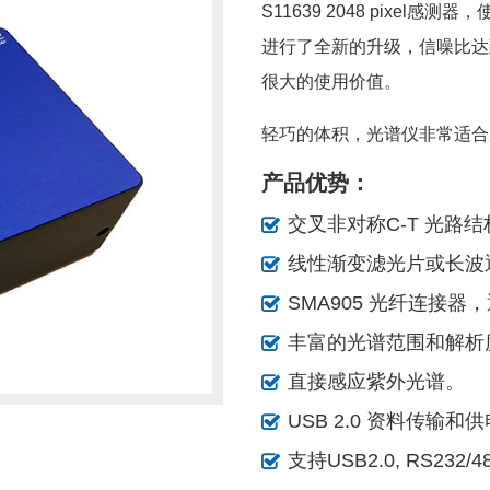
S11639 2048 pixel
进行了全新的升级，信噪比达到
很大的使用价值。
轻巧的体积，光谱仪非常适合
产品优势：
交叉非对称C-T 光路结
线性渐变滤光片或长波
SMA905 光纤连接器
丰富的光谱范围和解析
直接感应紫外光谱。
USB 2.0 资料传输和
支持USB2.0, RS23