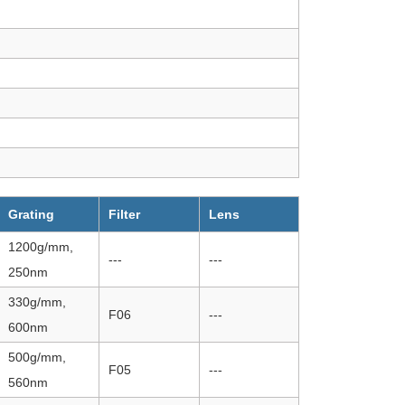
Grating
Filter
Lens
1200g/mm,
---
---
250nm
330g/mm,
F06
---
600nm
500g/mm,
F05
---
560nm