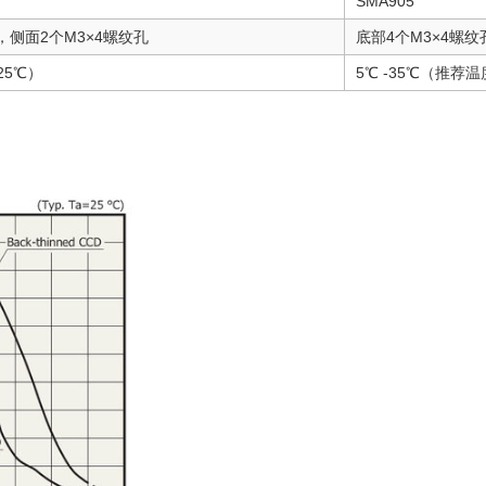
SMA905
，侧面2个M3×4螺纹孔
底部4个M3×4螺纹
25℃）
5℃ -35℃（推荐温