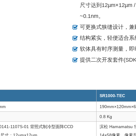
尺寸达到12µm×12µm
~0.1nm。
可更换式狭缝设计，兼
结构紧实，轻便适合系
软体具有时序测量，即
提供二次开发套件(SDK
SR1000-TEC
mm
190mm×120mm×
0.8 Kg
10141-1107S-01 背照式制冷型面阵CCD
滨松 Hamamatsu
素尺寸：12µm×12µm
14×58像素，像素尺