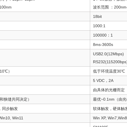
100nm
波长范围 ：200nm-
18bit
1000:1
100000：1
8ms-3600s
USB2.0(12Mbps)
RS232(115200bps
10℃）
低于环境温度30℃（
5 VDC，2A
由具体的光栅而定
光栅和狭缝共同决定）
最优~0.1nm（
，同步触发
软体触发，硬体触
Win10, Win11
Win XP, Win7,Win8