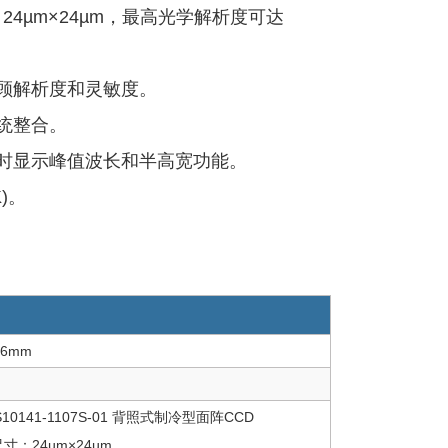
 / 24µm×24µm，最高光学解析度可达
顾解析度和灵敏度。
统整合。
时显示峰值波长和半高宽功能。
)。
66mm
 S10141-1107S-01 背照式制冷型面阵CCD
寸：24µm×24µm