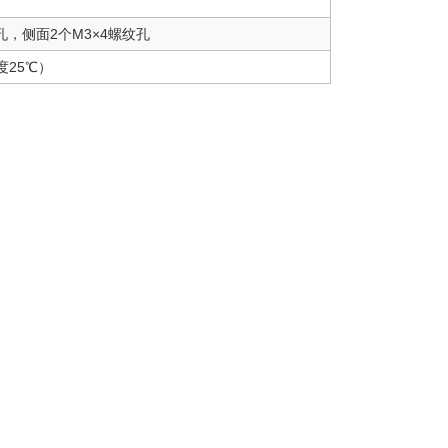
孔，侧面2个M3×4螺纹孔
度25℃）