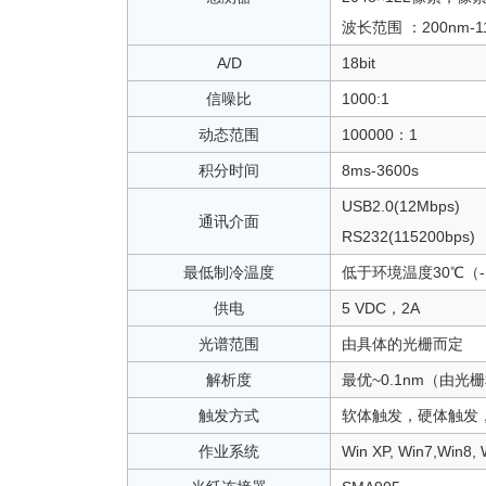
波长范围 ：200nm-1
A/D
18bit
信噪比
1000:1
动态范围
100000：1
积分时间
8ms-3600s
USB2.0(12Mbps)
通讯介面
RS232(115200bps)
最低制冷温度
低于环境温度30℃（-
供电
5 VDC，2A
光谱范围
由具体的光栅而定
解析度
最优~0.1nm（由
触发方式
软体触发，硬体触发
作业系统
Win XP, Win7,Win8, 