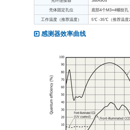
光纤连接器
SMA905
壳体固定孔位
底部4个M3×4螺纹孔
工作温度（推荐温度）
5℃ -35℃（推荐温度
感测器效率曲线