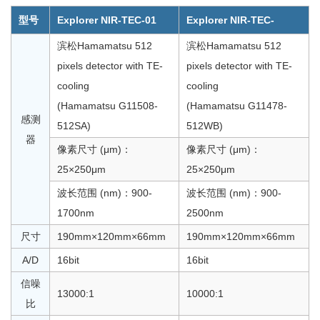
型号
Explorer NIR-TEC-01
Explorer NIR-TEC-
滨松Hamamatsu 512
滨松Hamamatsu 512
pixels detector with TE-
pixels detector with TE-
cooling
cooling
(Hamamatsu G11508-
(Hamamatsu G11478-
感测
512SA)
512WB)
器
像素尺寸 (μm)：
像素尺寸 (μm)：
25×250μm
25×250μm
波长范围 (nm)：900-
波长范围 (nm)：900-
1700nm
2500nm
尺寸
190mm×120mm×66mm
190mm×120mm×66mm
A/D
16bit
16bit
信噪
13000:1
10000:1
比