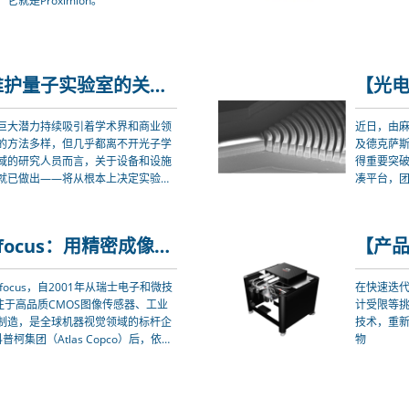
是Proximion。
【光电前沿】构建与维护量子实验室的关键要素：专家分享核心设施经验
巨大潜力持续吸引着学术界和商业领
近日，由麻
的方法多样，但几乎都离不开光子学
及德克萨
域的研究人员而言，关于设备和设施
得重要突
就已做出——将从根本上决定实验室
凑平台，
做出正确选择至关重要。
代远程传
【品牌推荐】Photonfocus：用精密成像，定义机器视觉新高度
focus，自2001年从瑞士电子和微技
在快速迭
注于高品质CMOS图像传感器、工业
计受限等挑
制造，是全球机器视觉领域的标杆企
技术，重
柯集团（Atlas Copco）后，依托
物
宽技术边界，将瑞士精密制造基因与
业提供精准、高效的成像解决方案。