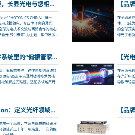
【公司动态】诚邀相聚，长显光电与您相约慕尼黑上海光博会
 of PHOTONICS CHINA）将于
在全球激
，是亚洲规模领先、专业性顶尖的激光、
件，已成为
全球光电技术交流与商贸合作的核心
的全球顶尖
启新元 势引未来” 为主题，集中展示
球光子创
为行业搭建高效、权威、国际化的展
【光电知识】藏在光学系统里的“偏振管家”--近红外薄膜偏振片
扰、偏振态失控，往往是制约系统精
在高速光通
顶尖IBS离子束溅射镀膜技术为核
在光纤中
轻松破解控光难题，适配多领域严苛
导致传输
【品牌推荐】Proximion：定义光纤领域的精准与可靠
这样一个品牌，它源自瑞典的科研沃
分领域近二十年，用精准、可靠的解