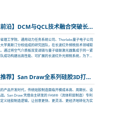
【光电前沿】DCM与QCL技术融合突破长波红外频梳色散瓶颈，开启紧凑型光谱传感新时代
省理工学院、通用动力任务系统公司、Thorlabs量子电子公司
斯大学奥斯汀分校组成的研究团队，在长波红外频梳技术领域取
破。通过将空气介质板双变调镜与量子级联激光器集成于同一紧
团队成功构建出高性能、可扩展的长波红外光频梳系统，为下一
感与便携式光谱分析设备奠定了关键技术基础。
【产品推荐】San Draw全系列硅胶3D打印机，解锁制造自由
代的产品开发时代，传统硅胶制造面临开模成本高、周期长、设
战。San Draw 凭借自主研发的 FAM®（流体积层制造）专利
新定义硅胶制造逻辑，让创意更快、更灵活、更经济地转化为实