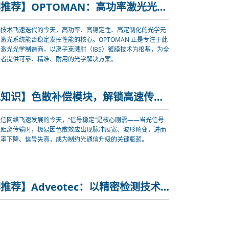
【品牌推荐】OPTOMAN：高功率激光光学「硬核伙伴」，以精密镀膜定义光的边界
光技术飞速迭代的今天，高功率、高稳定性、高定制化的光学元
激光系统能否稳定发挥性能的核心。OPTOMAN 正是专注于此
激光光学制造商，以离子束溅射（IBS）镀膜技术为根基，为全
新者提供可靠、精准、耐用的光学解决方案。
【光电知识】色散补偿模块，解锁高速传输新可能
信网络飞速发展的今天，“信号稳定”是核心刚需——当光信号
长距离传输时，极易因色散效应出现脉冲展宽、波形畸变，进而
速率下降、信号失真，成为制约光通信升级的关键瓶颈。
【品牌推荐】Adveotec：以精密检测技术 驱动光电产业高端升级