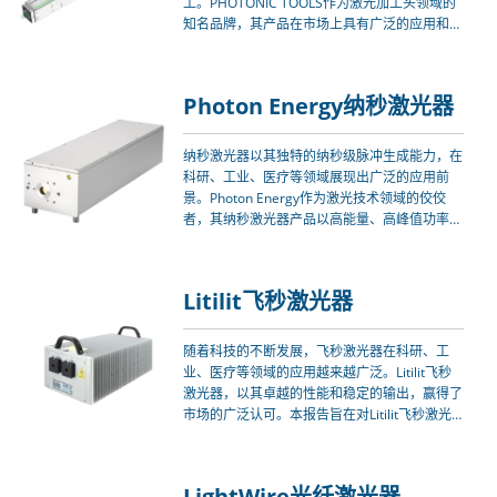
工。PHOTONIC TOOLS作为激光加工头领域的
知名品牌，其产品在市场上具有广泛的应用和良
好的口碑。本文将对PHOTONIC TOOLS激光加
工头进行深入的技术解析，探讨其应用前景，并
展望未来的市场发展趋势。
Photon Energy纳秒激光器
纳秒激光器以其独特的纳秒级脉冲生成能力，在
科研、工业、医疗等领域展现出广泛的应用前
景。Photon Energy作为激光技术领域的佼佼
者，其纳秒激光器产品以高能量、高峰值功率和
短脉冲宽度等特点受到市场的青睐。本文将深入
探讨Photon Energy纳秒激光器的技术特性、应
用领域以及未来发展趋势，以期为读者提供全面
Litilit飞秒激光器
而深入的了解。
随着科技的不断发展，飞秒激光器在科研、工
业、医疗等领域的应用越来越广泛。Litilit飞秒
激光器，以其卓越的性能和稳定的输出，赢得了
市场的广泛认可。本报告旨在对Litilit飞秒激光
器的需求进行深入分析，以期为相关企业和投资
者提供有价值的参考。
LightWire光纤激光器