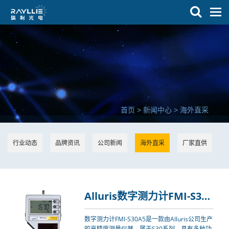
菜
单
首页
>
新闻中心
>
海外直采
行业动态
品牌资讯
公司新闻
海外直采
厂家直供
Alluris数字测力计FMI-S30A5
数字测力计FMI-S30A5是一款由Alluris公司生产
的高精度测量仪器，属于S30系列，具有多种功