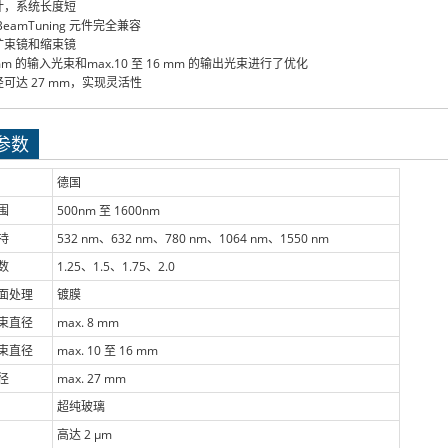
计，系统长度短
eamTuning 元件完全兼容
扩束镜和缩束镜
mm 的输入光束和max.10 至 16 mm 的输出光束进行了优化
可达 27 mm，实现灵活性
参数
德国
围
500nm 至 1600nm
持
532 nm、632 nm、780 nm、1064 nm、1550 nm
数
1.25、1.5、1.75、2.0
面处理
镀膜
束直径
max. 8 mm
束直径
max. 10 至 16 mm
径
max. 27 mm
超纯玻璃
高达 2 µm