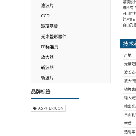
紧凑设
滤波片
与所有 B
可用作
CCD
针对8 
自由孔径
玻璃基板
光束整形器件
技术
FP标准具
产地
放大器
光谱范
斩波器
波长支
斩波片
放大倍
镜片表
品牌标签
输入光
输出光
ASPHERICON
自由孔
材质
透射率