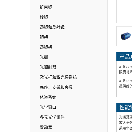
扩束镜
棱镜
透镜和反射镜
镜架
透镜架
产品
光栅
a|Be
光调制器
限度地
激光杆和激光棒系统
a|Be
提供好的
底座、支架和夹具
轨道系统
性能
光学窗口
多元光学组件
光谱范围广
放大倍数：2
致动器
采用坚固