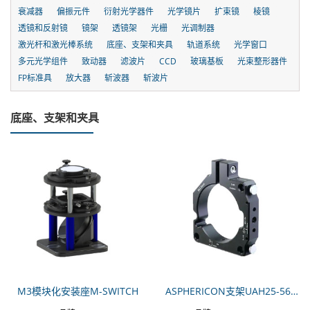
衰减器
偏振元件
衍射光学器件
光学镜片
扩束镜
棱镜
透镜和反射镜
镜架
透镜架
光栅
光调制器
激光杆和激光棒系统
底座、支架和夹具
轨道系统
光学窗口
多元光学组件
致动器
滤波片
CCD
玻璃基板
光束整形器件
FP标准具
放大器
斩波器
斩波片
底座、支架和夹具
M3模块化安装座M-SWITCH
ASPHERICON支架UAH25-56.8-M