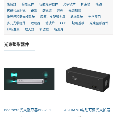
衰减器
偏振元件
衍射光学器件
光学镜片
扩束镜
棱镜
透镜和反射镜
镜架
透镜架
光栅
光调制器
激光杆和激光棒系统
底座、支架和夹具
轨道系统
光学窗口
多元光学组件
致动器
滤波片
CCD
玻璃基板
光束整形器件
FP标准具
放大器
斩波器
斩波片
光束整形器件
Beamera光束整形器BBS-1.15-6-2H
LASERAND电动可调光束扩展器MEX